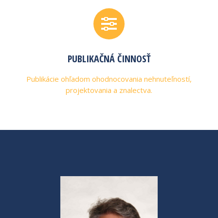
PUBLIKAČNÁ ČINNOSŤ
Publikácie ohľadom ohodnocovania nehnuteľností,
projektovania a znalectva.