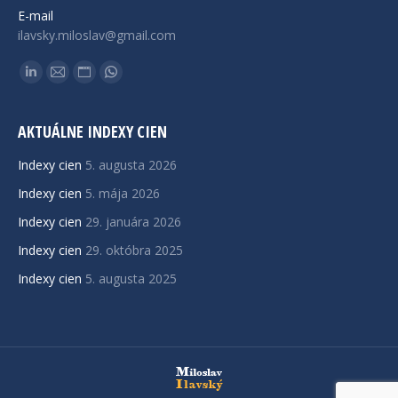
E-mail
ilavsky.miloslav@gmail.com
Find us on:
Linkedin
Mail
Website
Whatsapp
page
page
page
page
opens
opens
opens
opens
AKTUÁLNE INDEXY CIEN
in
in
in
in
Indexy cien
5. augusta 2026
new
new
new
new
Indexy cien
5. mája 2026
window
window
window
window
Indexy cien
29. januára 2026
Indexy cien
29. októbra 2025
Indexy cien
5. augusta 2025