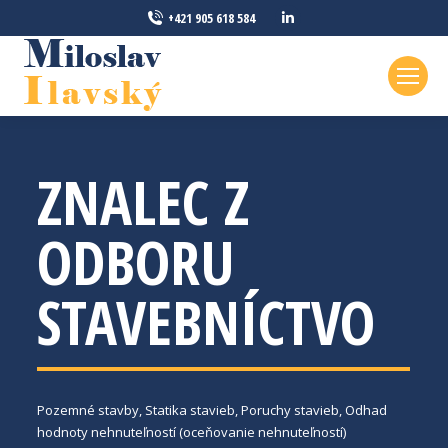
Linkedin
+421 905 618 584
page
opens
in
new
window
ZNALEC Z
ODBORU
STAVEBNÍCTVO
Pozemné stavby, Statika stavieb, Poruchy stavieb, Odhad
hodnoty nehnuteľností (oceňovanie nehnuteľností)