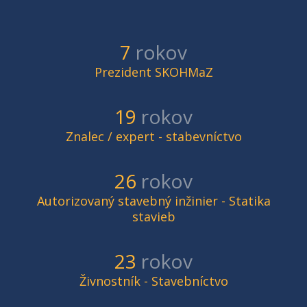
8
rokov
Prezident SKOHMaZ
21
rokov
Znalec / expert - stabevníctvo
27
rokov
Autorizovaný stavebný inžinier - Statika
stavieb
25
rokov
Živnostník - Stavebníctvo