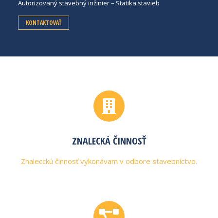
Autorizovaný stavebný inžinier – Statika stavieb
KONTAKTOVAŤ
ZNALECKÁ ČINNOSŤ
Znalecckú činnosť vykonávam v odbore stavebníctvo.