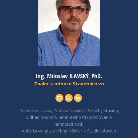
Ing. Miloslav ILAVSKÝ, PhD.
Znalec z odboru Stavebníctvo
Personal
E-
Linkedin
blog
mail
Pozemné stavby, Statika stavieb, Poruchy stavieb,
Odhad hodnoty nehnuteľností (oceňovanie
/
nehnuteľností)
website
Autorizovaný stavebný inžinier – Statika stavieb