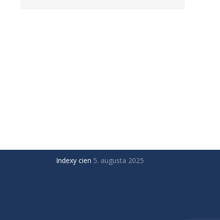
AKTUÁLNE INDEXY CIEN
Indexy cien
5. augusta 2026
va
Indexy cien
5. mája 2026
Indexy cien
29. januára 2026
Indexy cien
29. októbra 2025
Indexy cien
5. augusta 2025