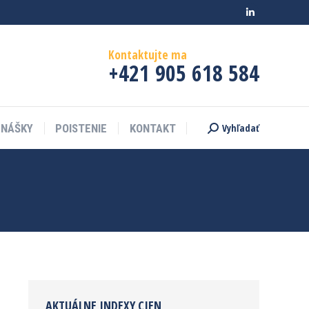
Linkedin
page
Kontaktujte ma
opens
+421 905 618 584
in
new
window
Vyhľadať
DNÁŠKY
POISTENIE
KONTAKT
Search:
AKTUÁLNE INDEXY CIEN