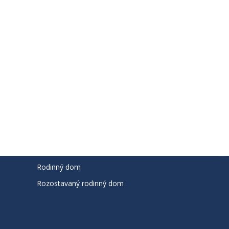
ODHAD HODNOTY NEHNUTEĽNOSTÍ
ČLENSTV
Byt
Nebytový priestor
Pozemok
Prevádzková budova
Rodinný dom
Rozostavaný rodinný dom