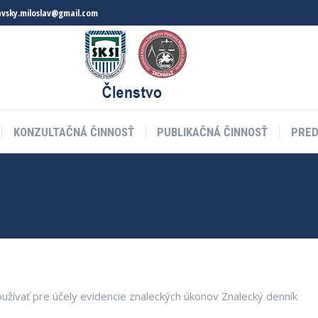
lavsky.miloslav@gmail.com
KONZULTAČNÁ ČINNOSŤ
PUBLIKAČNÁ ČINNOSŤ
PRE
užívať pre účely evidencie znaleckých úkonov Znalecký denník