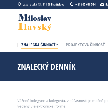
Lazaretská 13, 811 08 Bratislava
+421 905 618 584
i
ZNALECKÁ ČINNOSŤ
PROJEKTOVÁ ČINNOSŤ
ZNALECKÝ DENNÍK
Vážené kolegyne a kolegovia, v súčasnosti je možné po
vedený v elektronickej forme.