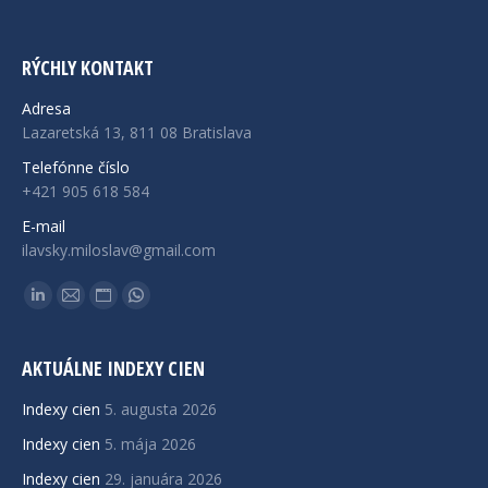
RÝCHLY KONTAKT
Adresa
Lazaretská 13, 811 08 Bratislava
Telefónne číslo
+421 905 618 584
E-mail
ilavsky.miloslav@gmail.com
Find us on:
Linkedin
Mail
Website
Whatsapp
page
page
page
page
opens
opens
opens
opens
AKTUÁLNE INDEXY CIEN
in
in
in
in
Indexy cien
5. augusta 2026
new
new
new
new
Indexy cien
5. mája 2026
window
window
window
window
Indexy cien
29. januára 2026