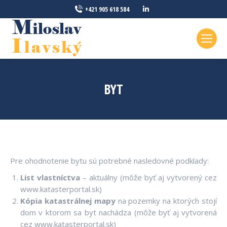
Linkedin
+421 905 618 584
page
opens
in
new
window
BYT
Pre ohodnotenie bytu sú potrebné nasledovné podklady:
List vlastníctva
– aktuálny (môže byť aj vytvorený cez
www.katasterportal.sk)
Kópia katastrálnej mapy
na pozemky na ktorých stojí
dom v ktorom sa byt nachádza (môže byť aj vytvorená
cez www.katasterportal.sk)