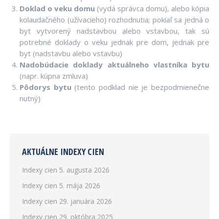
Doklad o veku domu
(vydá správca domu), alebo kópia
kolaudačného (užívacieho) rozhodnutia; pokiaľ sa jedná o
byt vytvorený nadstavbou alebo vstavbou, tak sú
potrebné doklady o veku jednak pre dom, jednak pre
byt (nadstavbu alebo vstavbu)
Nadobúdacie doklady aktuálneho vlastníka bytu
(napr. kúpna zmluva)
Pôdorys bytu
(tento podklad nie je bezpodmienečne
nutný)
AKTUÁLNE INDEXY CIEN
Indexy cien
5. augusta 2026
Indexy cien
5. mája 2026
Indexy cien
29. januára 2026
Indexy cien
29. októbra 2025