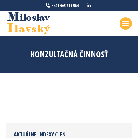
Linkedin
+421 905 618 584
page
opens
in
new
window
KONZULTAČNÁ ČINNOSŤ
AKTUÁLNE INDEXY CIEN