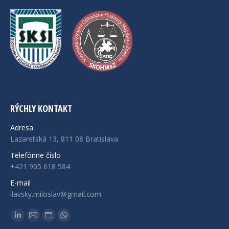
RÝCHLY KONTAKT
Adresa
Lazaretská 13, 811 08 Bratislava
Telefónne číslo
+421 905 618 584
E-mail
ilavsky.miloslav@gmail.com
Find us on:
Linkedin
Mail
Website
Whatsapp