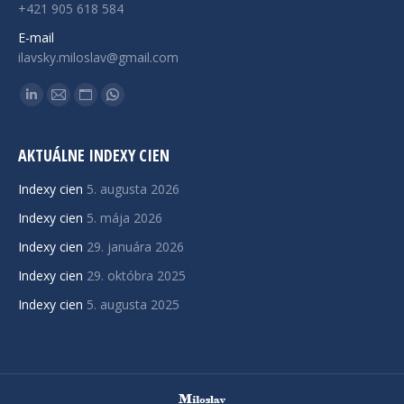
+421 905 618 584
E-mail
ilavsky.miloslav@gmail.com
Find us on:
Linkedin
Mail
Website
Whatsapp
page
page
page
page
opens
opens
opens
opens
AKTUÁLNE INDEXY CIEN
in
in
in
in
Indexy cien
5. augusta 2026
new
new
new
new
Indexy cien
5. mája 2026
window
window
window
window
Indexy cien
29. januára 2026
Indexy cien
29. októbra 2025
Indexy cien
5. augusta 2025