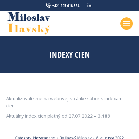
Linkedin
+421 905 618 584
page
opens
in
new
window
INDEXY CIEN
Aktualizovali sme na webovej stránke súbor s indexami
cien.
Aktuálny index cien platný od 27.07.2022 –
3,189
Category:
Nezaradené
By
Ilavský Miloslav
8. augusta 2022