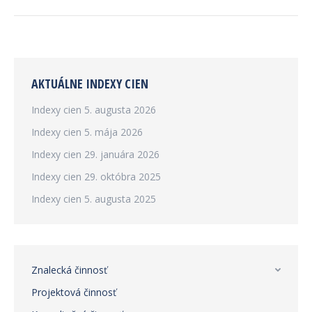
AKTUÁLNE INDEXY CIEN
Indexy cien
5. augusta 2026
Indexy cien
5. mája 2026
Indexy cien
29. januára 2026
Indexy cien
29. októbra 2025
Indexy cien
5. augusta 2025
Znalecká činnosť
Projektová činnosť