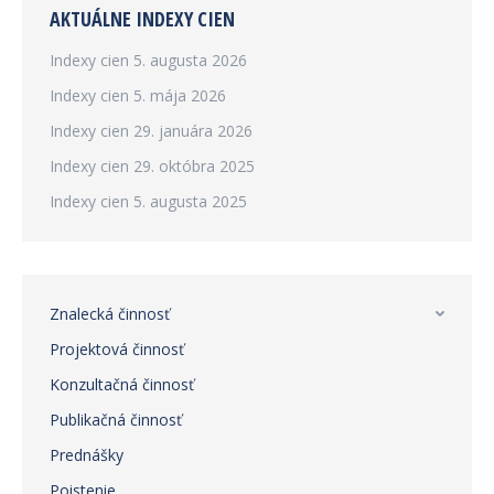
AKTUÁLNE INDEXY CIEN
Indexy cien
5. augusta 2026
Indexy cien
5. mája 2026
Indexy cien
29. januára 2026
Indexy cien
29. októbra 2025
Indexy cien
5. augusta 2025
Znalecká činnosť
Projektová činnosť
Konzultačná činnosť
Publikačná činnosť
Prednášky
Poistenie