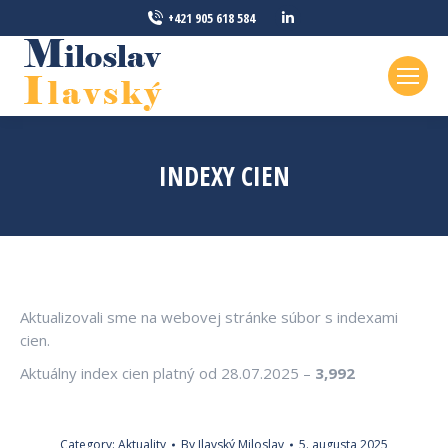
Linkedin
+421 905 618 584
page
opens
in
new
window
INDEXY CIEN
Aktualizovali sme na webovej stránke súbor s indexami
cien.
Aktuálny index cien platný od 28.07.2025 –
3,992
Category:
Aktuality
By
Ilavský Miloslav
5. augusta 2025