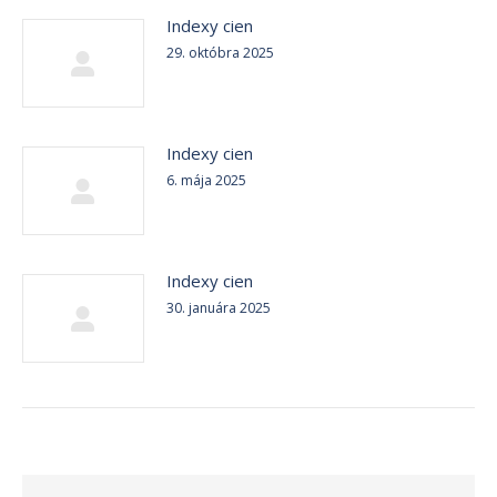
Indexy cien
29. októbra 2025
Indexy cien
6. mája 2025
Indexy cien
30. januára 2025