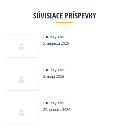
SÚVISIACE PRÍSPEVKY
Indexy cien
5. augusta 2026
Indexy cien
5. mája 2026
Indexy cien
29. januára 2026