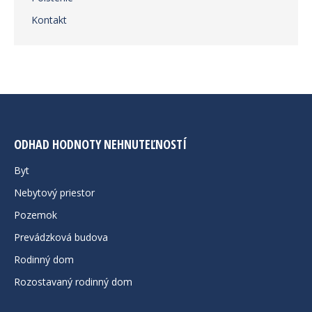
Kontakt
ODHAD HODNOTY NEHNUTEĽNOSTÍ
Byt
Nebytový priestor
Pozemok
Prevádzková budova
Rodinný dom
Rozostavaný rodinný dom