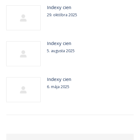
Indexy cien
29. októbra 2025
Indexy cien
5. augusta 2025
Indexy cien
6. mája 2025