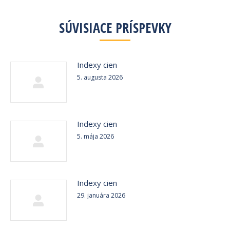
SÚVISIACE PRÍSPEVKY
Indexy cien
5. augusta 2026
Indexy cien
5. mája 2026
Indexy cien
29. januára 2026