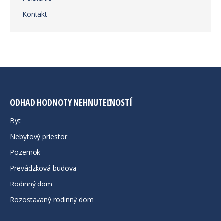
Kontakt
ODHAD HODNOTY NEHNUTEĽNOSTÍ
Byt
Nebytový priestor
Pozemok
Prevádzková budova
Rodinný dom
Rozostavaný rodinný dom