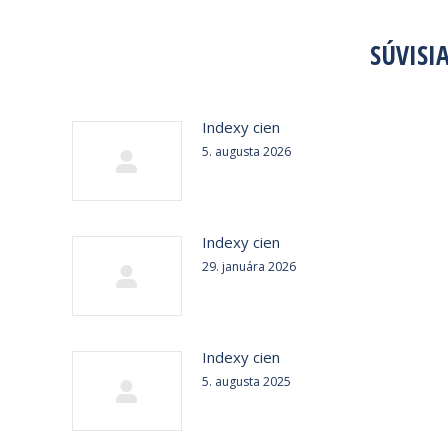
SÚVISI
Indexy cien
5. augusta 2026
Indexy cien
29. januára 2026
Indexy cien
5. augusta 2025