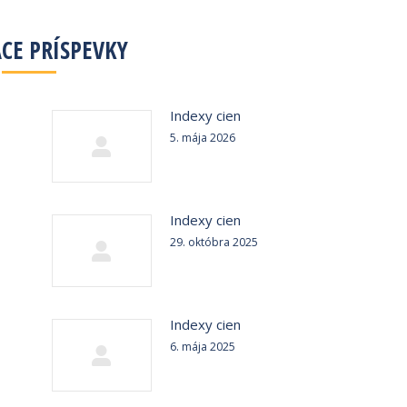
ACE PRÍSPEVKY
Indexy cien
5. mája 2026
Indexy cien
29. októbra 2025
Indexy cien
6. mája 2025