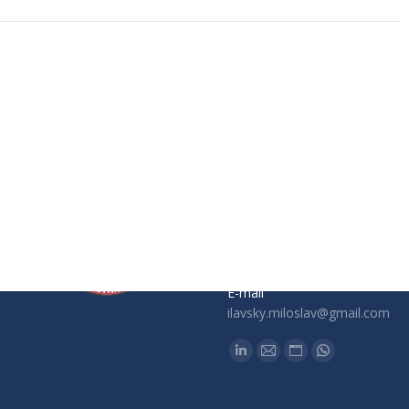
O
RÝCHLY KONTAKT
Adresa
Lazaretská 13, 811 08 Bratisla
Telefónne číslo
+421 905 618 584
E-mail
ilavsky.miloslav@gmail.com
Find us on:
Linkedin
Mail
Website
Whatsapp
page
page
page
page