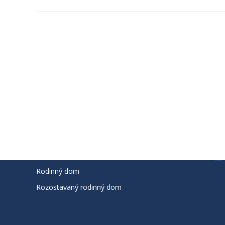
ODHAD HODNOTY NEHNUTEĽNOSTÍ
ČLENSTV
Byt
Nebytový priestor
Pozemok
Prevádzková budova
Rodinný dom
Rozostavaný rodinný dom