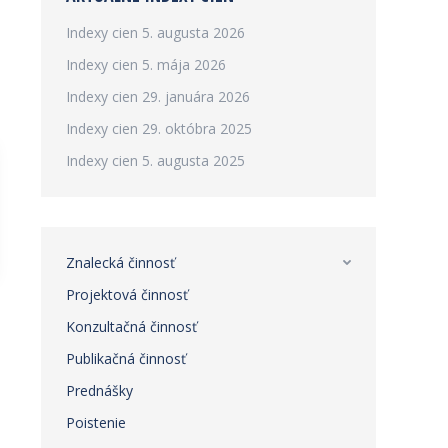
Indexy cien
5. augusta 2026
Indexy cien
5. mája 2026
Indexy cien
29. januára 2026
Indexy cien
29. októbra 2025
Indexy cien
5. augusta 2025
Znalecká činnosť
Projektová činnosť
Konzultačná činnosť
Publikačná činnosť
Prednášky
Poistenie