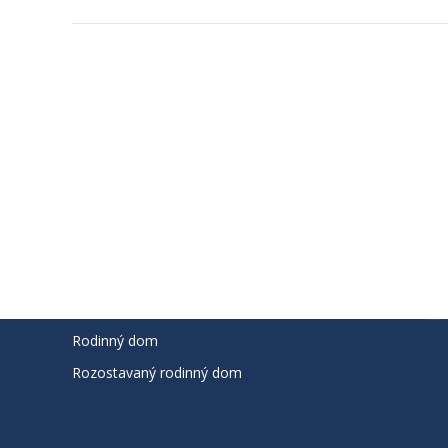
ODHAD HODNOTY NEHNUTEĽNOSTÍ
ČLENSTV
Byt
Nebytový priestor
Pozemok
Prevádzková budova
Rodinný dom
Rozostavaný rodinný dom