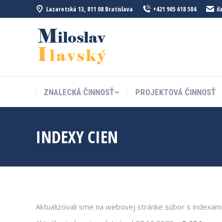
Lazaretská 13, 811 08 Bratislava
+421 905 618 584
i
ZNALECKÁ ČINNOSŤ
PROJEKTOVÁ ČINNOSŤ
INDEXY CIEN
Aktualizovali sme na webovej stránke súbor s indexami