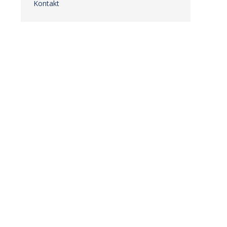
Kontakt