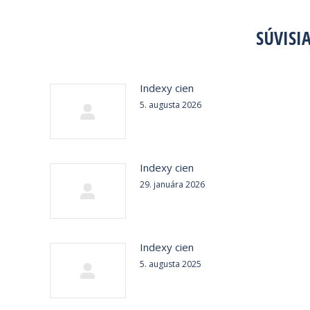
SÚVISI
Indexy cien
5. augusta 2026
Indexy cien
29. januára 2026
Indexy cien
5. augusta 2025