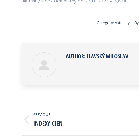
Aktuálny index cien platný od 27.10.2023 –
3,634
Category:
Aktuality
B
AUTHOR:
ILAVSKÝ MILOSLAV
POST
PREVIOUS
NAVIGATION
INDEXY CIEN
Previous
post: