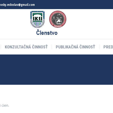
lavsky.miloslav@gmail.com
KONZULTAČNÁ ČINNOSŤ
PUBLIKAČNÁ ČINNOSŤ
PRE
 cien.