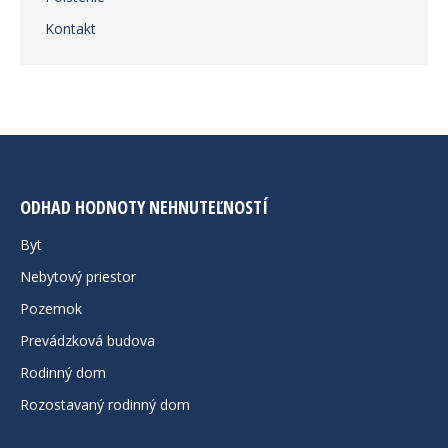
Kontakt
ODHAD HODNOTY NEHNUTEĽNOSTÍ
Byt
Nebytový priestor
Pozemok
Prevádzková budova
Rodinný dom
Rozostavaný rodinný dom