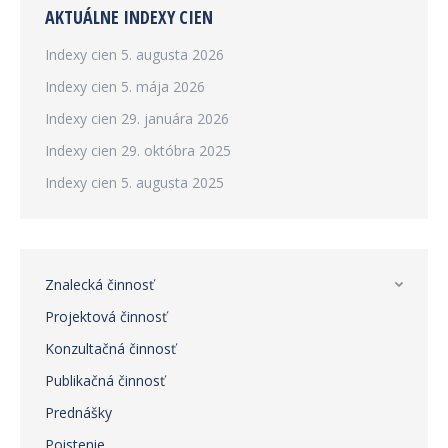
AKTUÁLNE INDEXY CIEN
Indexy cien
5. augusta 2026
Indexy cien
5. mája 2026
Indexy cien
29. januára 2026
Indexy cien
29. októbra 2025
Indexy cien
5. augusta 2025
Znalecká činnosť
Projektová činnosť
Konzultačná činnosť
Publikačná činnosť
Prednášky
Poistenie