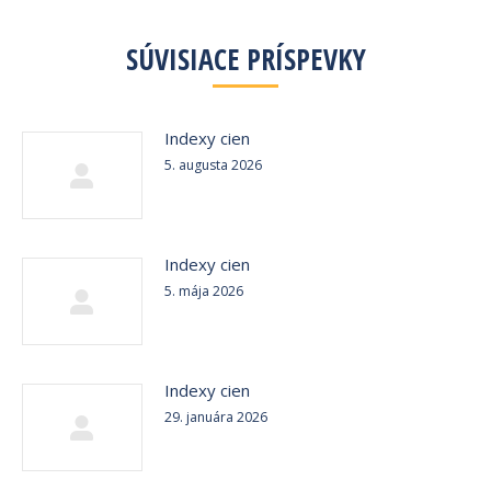
SÚVISIACE PRÍSPEVKY
Indexy cien
5. augusta 2026
Indexy cien
5. mája 2026
Indexy cien
29. januára 2026