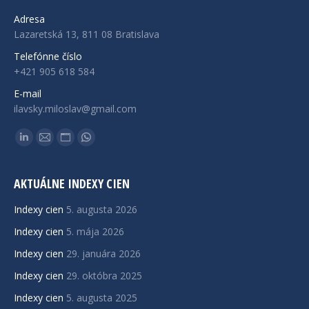
Adresa
Lazaretská 13, 811 08 Bratislava
Telefónne číslo
+421 905 618 584
E-mail
ilavsky.miloslav@gmail.com
Find us on:
Linkedin
Mail
Website
Whatsapp
page
page
page
page
opens
opens
opens
opens
AKTUÁLNE INDEXY CIEN
in
in
in
in
Indexy cien
5. augusta 2026
new
new
new
new
Indexy cien
5. mája 2026
window
window
window
window
Indexy cien
29. januára 2026
Indexy cien
29. októbra 2025
Indexy cien
5. augusta 2025