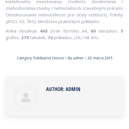
kolektívneho investovania; Hodnota zhodnotenia /
znehodnotenia stavby / nehnuteľnosti stavebnými prácami;
Ohodnocovanie nehnuteľností pre účely reštitúcií); Prílohy
(JKSO, KS, ŠKS); Množstvo praktických príkladov.
Kniha obsahuje
468
strán formátu A4,
80
obrázkov,
5
grafov,
279
tabuliek,
74
príkladov, (36,148 AH)
Category:
Publikačná činnosť
By
admin
26. marca 2015
AUTHOR:
ADMIN