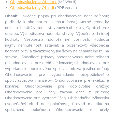
Objednavka knihy ON.docx
(MS Word)
Objednavka knihy ON.pdf
(PDF verzia)
Obsah:
Základné pojmy pri ohodnocovaní nehnuteľností;
podklady k ohodnoteniu nehnuteľností; Merné jednotky
nehnuteľností; životnosť stavebných objektov; Opotrebenie
stavieb; Východisková hodnota stavby; Výpočrt technickej
hodnoty; Všeobecná hodnota nehnuteľností; Hodnota
nájmu nehnuteľností (stavieb a pozemkov); Všeobecná
hodnota práv a záväzkov; Výška škody na nehnuteľnosti (na
stavbe); Špecifické prípady ohodnocovania nehnuteľností
(Ohodnocovanie pre dedičské konanie; Ohodnocovanie pre
vyporiadanie podielového spoluvlastníctva (reálna deľba);
Ohodnocovanie pre vyporiadanie bezpodielového
spoluvlastníctva manželov; Ohodnocovanie pre exekučné
konanie; Ohodnocovanie pre dobrovoľné dražby;
Ohodnocovanie pre účely zákona dane z príjmov;
Ohodnocovanie pre vybrané účely Obchodného zákonníka
(Nepeňažný vklad do spoločnosti; Prevod majetku na
spriaznenú spoločnosť); Ohodnocovanie pre účely