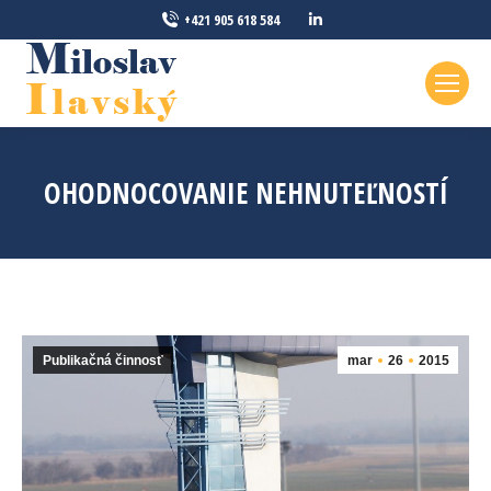
Linkedin
+421 905 618 584
page
opens
in
new
window
OHODNOCOVANIE NEHNUTEĽNOSTÍ
Publikačná činnosť
mar
26
2015