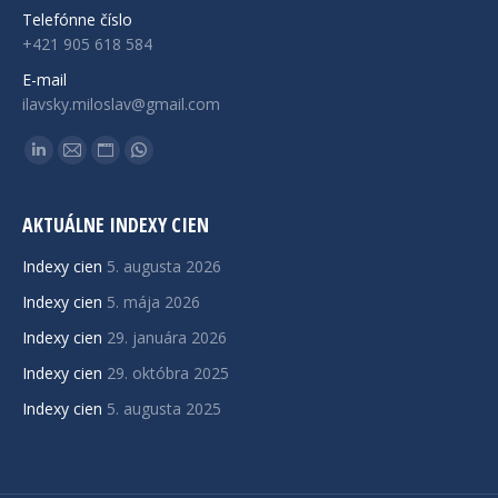
Telefónne číslo
+421 905 618 584
E-mail
ilavsky.miloslav@gmail.com
Find us on:
Linkedin
Mail
Website
Whatsapp
page
page
page
page
opens
opens
opens
opens
AKTUÁLNE INDEXY CIEN
in
in
in
in
Indexy cien
5. augusta 2026
new
new
new
new
Indexy cien
5. mája 2026
window
window
window
window
Indexy cien
29. januára 2026
Indexy cien
29. októbra 2025
Indexy cien
5. augusta 2025