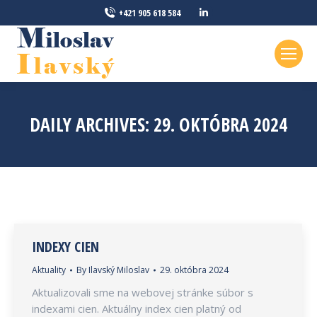
Linkedin
+421 905 618 584
page
opens
in
new
window
DAILY ARCHIVES:
29. OKTÓBRA 2024
INDEXY CIEN
Aktuality
By
Ilavský Miloslav
29. októbra 2024
Aktualizovali sme na webovej stránke súbor s
indexami cien. Aktuálny index cien platný od